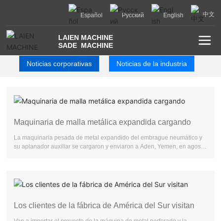
中文
Español
Русский
English
LAIEN MACHINE
SADE MACHINE
Noticias corporativas
Noticias de la industria
Maquinaria de malla metálica expandida cargando
La maquinaria pesada de metal expandido del embrague neumático y
su aplanador auxiliar se cargaron y enviaron a Aden, Yemen, en agosto
de 2017.
Los clientes de la fábrica de América del Sur visitan