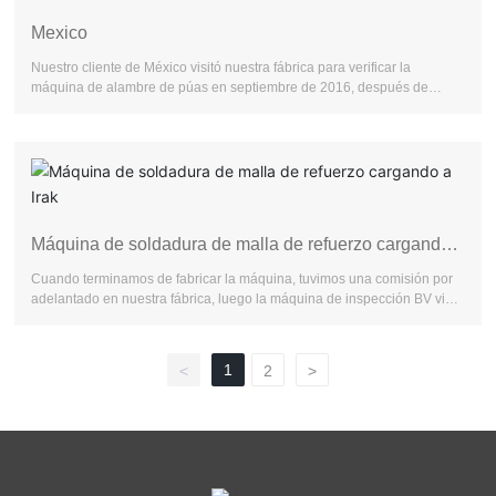
Mexico
Nuestro cliente de México visitó nuestra fábrica para verificar la
máquina de alambre de púas en septiembre de 2016, después de
verificar que estaba satisfecho con nuestra máquina.
Máquina de soldadura de malla de refuerzo cargando
a Irak
Cuando terminamos de fabricar la máquina, tuvimos una comisión por
adelantado en nuestra fábrica, luego la máquina de inspección BV vino,
todo terminó y organizamos la carga la primera vez.
1
<
2
>